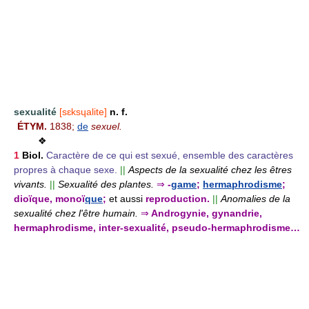
sexualité
[sɛksɥalite]
n. f.
ÉTYM.
1838;
de
sexuel.
❖
1
Biol.
Caractère de ce qui est sexué, ensemble des caractères
propres à chaque sexe.
||
Aspects de la sexualité chez les êtres
vivants.
||
Sexualité des plantes.
⇒
-
game
;
hermaphrodisme
;
dioïque, monoï
que
;
et aussi
reproduction.
||
Anomalies de la
sexualité chez l'être humain.
⇒
Androgynie, gynandrie,
hermaphrodisme, inter-sexualité, pseudo-hermaphrodisme…