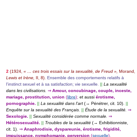
2
(1924,
« … ces trois essais sur la sexualité, de Freud »,
Morand,
Lewis et Irène,
II, 8).
Ensemble des comportements relatifs à
l'instinct sexuel et à sa satisfaction; vie sexuelle.
||
La sexualité
dans les civilisations.
⇒
Amour, concubinage, couple, inceste,
mariage, prostitution, union
(
libre
);
et aussi
érotisme,
pornographie.
||
La sexualité dans l'art
(→ Pénétrer, cit. 10).
||
Enquête sur la sexualité des Français.
||
Étude de la sexualité.
⇒
Sexologie.
||
Sexualité considérée comme normale.
⇒
Hétérosexualité.
||
Troubles de la sexualité
(→ Exhibitionniste,
cit. 1).
⇒
Anaphrodisie, dyspareunie, érotisme, frigidité,
impuissance, nymphomanie, perversion
(
sexuelle
),