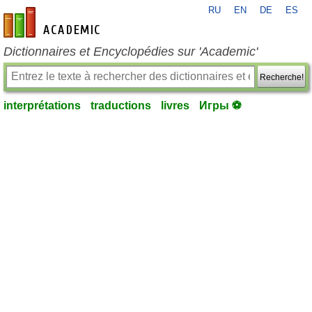
RU
EN
DE
ES
fr-academic.com
Dictionnaires et Encyclopédies sur 'Academic'
Recherche!
interprétations
traductions
livres
Игры ⚽