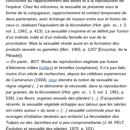
concourent au rapprochement des sexes et à la reproduction de
l'espèce.
Chez les infusoires, la sexualité se présente sous la
forme de la
conjugaison,
rapprochement et contact temporaire de
deux partenaires, avec échange de noyaux entre eux et fusion de
ceux-ci, réalisant l'équivalent de la fécondation
(
Hist. gén. sc.
, t. 3,
vol. 1, 1961, p. 413).
La sexualité s'exprime et se définit par l'union
d'un individu mâle et d'un individu femelle en vue de la
procréation. Mais la sexualité réside aussi en la formation des
produits sexuels ou gamètes
(
Biol.
, 1965, p. 1207 [Encyclop. de la
Pléiade]).
—
En partic.,
BOT.
Mode de reproduction végétale par fusion
d'éléments mâles (
pollen
) et femelles (oosphères).
Il n'a pas fallu
moins d'un siècle de recherches, depuis les célèbres expériences
de Camerarius (1694),
pour
étendre la notion de sexualité au
règne végétal (...) et démontrer la nécessité, dans la reproduction
par graines, de la fécondation
(
Hist. gén. sc.
, t. 3, vol. 1, 1961, p.
536).
Les fleurs, organes sexuels des plantes! (...). D'acquisition
récente, la sexualité végétale échappe aux tabous que les siècles
ont créés autour « du sexe »; (...) sexualité commode pour les
ouvrages d'initiation destinés aux enfants! La fécondation des
Tulipes ou des Jacinthes est si peu compromettante
(J.-M. PELT,
Évolution et sexualité des plantes
, 1970, p. 101).