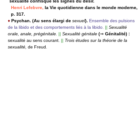
sexualité confisque les signes du désir.
Henri Lefebvre,
la Vie quotidienne dans le monde moderne,
p. 317.
♦
Psychan.
(Au sens élargi de
sexuel
).
Ensemble des pulsions
de la libido et des comportements liés à la libido.
||
Sexualité
orale, anale, prégénitale.
||
Sexualité génitale
(
⇒
Génitalité) :
sexualité au sens courant.
||
Trois études sur la théorie de la
sexualité,
de Freud.