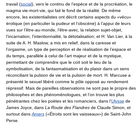
travail (
social
), vers le continu de l’espèce et de la procréation, le
magma vie-mort-vie, qui fait le fond de la réalité. De même
encore, les existentialistes ont décrit certains aspects du «vécu»
érotique (en particulier la pudeur et l’obscène) à l’appui de leurs
vues sur l’être-au-monde, l’être-avec, la relation sujet-objet,
l’incarnation, l’intentionnalité, la détotalisation; et H. Van Lier, à la
suite de A. H. Maslow, a mis en relief, dans la caresse et
l’orgasme, un type de perception et de réalisation de l’espace et
du temps, parallèle à celui de l’art majeur et de la mystique,
permettant de comprendre que le coït soit le lieu de la
symbolisation, de la fantasmatisation et du plaisir dans un sens
réconciliant la pulsion de vie et la pulsion de mort. H. Marcuse a
présenté le sexuel libéré comme le pôle opposé au rendement
répressif. Mais de pareilles observations ne sont pas le propre des
philosophes et des phénoménologues, et l’on trouve les plus
pénétrantes chez les poètes et les romanciers, dans l’
Ulysse
de
James Joyce, dans
La Route des Flandres
de Claude Simon, et
surtout dans
Amers
(«Étroits sont les vaisseaux») de Saint-John
Perse.