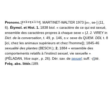
Prononc.:
[
]. MARTINET-WALTER 1973 [
-, se-] (11,
6).
Étymol. et Hist. 1.
1838 biol. « caractère de ce qui est sexué,
ensemble des caractères propres à chaque sexe » (J. J. VIREY in
Dict. de la conversation
, t. 49, p. 146,
s.v. sexe
ds QUEM.
DDL
t. 8
[ici, chez les animaux supérieurs et chez l'homme]); 1845-46
sexualité des plantes
(BESCH.);
2.
1884 « ensemble des
comportements relatifs à l'instinct sexuel, vie sexuelle »
(PÉLADAN,
Vice supr.
, p. 26). Dér. sav. de
sexuel
; suff.
-(
i
)té
.
Fréq. abs. littér.:
189.